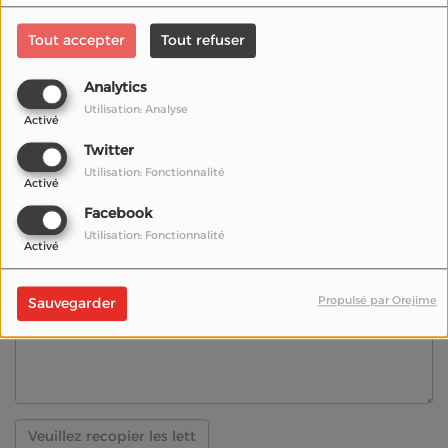
Tout accepter
Tout refuser
Téléphone
Analytics
Utilisation: Analyse
Activé
Site Web
Twitter
Utilisation: Fonctionnalité
Activé
Sujet
*
Facebook
Utilisation: Fonctionnalité
Activé
Message
*
Propulsé par Orejime
Sauvegarder