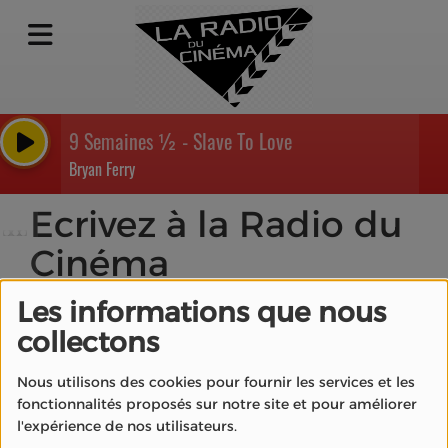
9 Semaines ½ - Slave To Love
Bryan Ferry
Ecrivez à la Radio du
Cinéma
Les informations que nous
collectons
Nom
*
Nous utilisons des cookies pour fournir les services et les
fonctionnalités proposés sur notre site et pour améliorer
l'expérience de nos utilisateurs.
Email
*