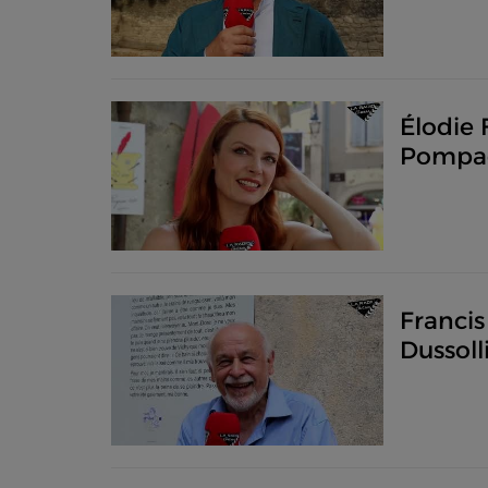
Élodie
Pompad
rêve d
Francis
Dussoll