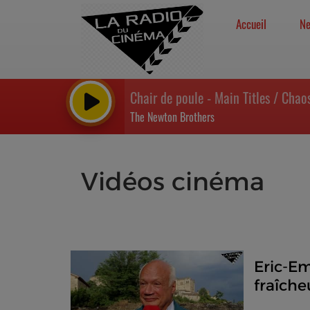
Accueil
N
Chair de poule - Main Titles / Cha
The Newton Brothers
Vidéos cinéma
Eric-Em
fraîche