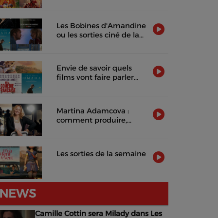
2026
Les Bobines d'Amandine
ou les sorties ciné de la
semaine !
Envie de savoir quels
films vont faire parler
d'eux cette semaine ?
Martina Adamcova :
comment produire,
distribuer et rentabiliser
un film indépendant
Les sorties de la semaine
NEWS
Camille Cottin sera Milady dans Les