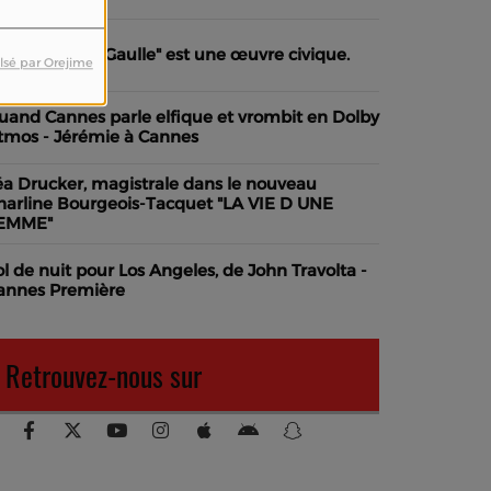
La Bataille de Gaulle" est une œuvre civique.
lsé par Orejime
uand Cannes parle elfique et vrombit en Dolby
tmos - Jérémie à Cannes
éa Drucker, magistrale dans le nouveau
harline Bourgeois-Tacquet "LA VIE D UNE
EMME"
ol de nuit pour Los Angeles, de John Travolta -
annes Première
Retrouvez-nous sur