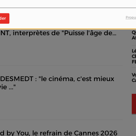
"
Propu
der
ne WOJTOWICZ et Thierry
, interprètes de "Puisse l'âge de
Q
A
 finir"
L
C
F
V
DESMEDT : "le cinéma, c'est mieux
C
e ..."
and by You, le refrain de Cannes 2026