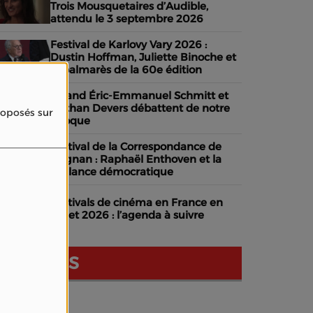
Trois Mousquetaires d’Audible,
attendu le 3 septembre 2026
Festival de Karlovy Vary 2026 :
Dustin Hoffman, Juliette Binoche et
le palmarès de la 60e édition
Quand Éric-Emmanuel Schmitt et
Nathan Devers débattent de notre
proposés sur
époque
Festival de la Correspondance de
Grignan : Raphaël Enthoven et la
vigilance démocratique
Festivals de cinéma en France en
juillet 2026 : l’agenda à suivre
NOS AVIS
dhérer