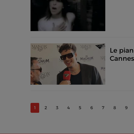
Le pian
Cannes
1
2
3
4
5
6
7
8
9