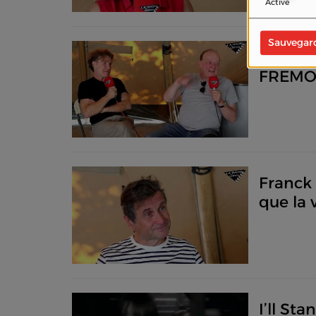
Activé
Sauvegar
Stépha
FREMONT
la haine
Franck 
que la vi
I’ll St