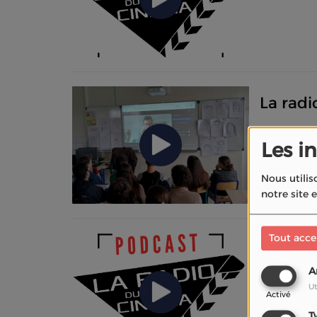
La radi
Les i
Nous utilis
notre site 
Tout acce
Origina
A
Ut
Activé
T