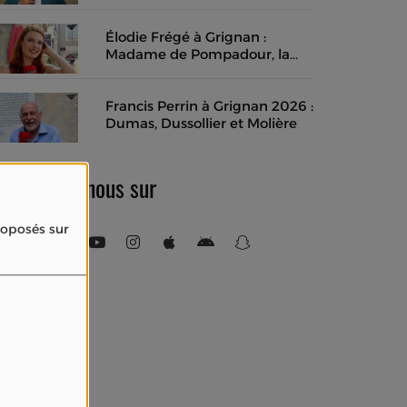
l'instant présent
Élodie Frégé à Grignan :
Madame de Pompadour, la
musique des mots et un rêve
de cinéma en costume
Francis Perrin à Grignan 2026 :
Dumas, Dussollier et Molière
Retrouvez-nous sur
proposés sur