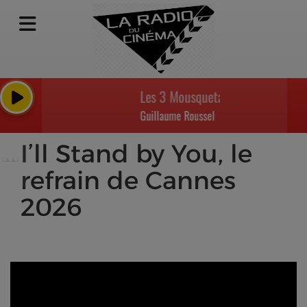
Les 3 Mousquetaires : D'Artagnan 
Guillaume Roussel
I’ll Stand by You, le
refrain de Cannes
2026