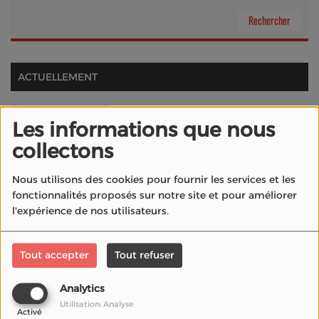
ACTUELLEMENT
Fema La Rochelle |
Les informations que nous
International Film
collectons
Festival
Nous utilisons des cookies pour fournir les services et les
fonctionnalités proposés sur notre site et pour améliorer
l'expérience de nos utilisateurs.
Festival de Locarno
2026 : dates, affiche
Tout accepter
Tout refuser
officielle, invités et
infos pratiques
Analytics
Utilisation: Analyse
Le cinéma fait son
Activé