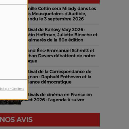
Camille Cottin sera Milady dans Les
Trois Mousquetaires d’Audible,
attendu le 3 septembre 2026
Festival de Karlovy Vary 2026 :
Dustin Hoffman, Juliette Binoche et
le palmarès de la 60e édition
Quand Éric-Emmanuel Schmitt et
Nathan Devers débattent de notre
époque
Festival de la Correspondance de
Grignan : Raphaël Enthoven et la
vigilance démocratique
lsé par Orejime
Festivals de cinéma en France en
juillet 2026 : l’agenda à suivre
NOS AVIS