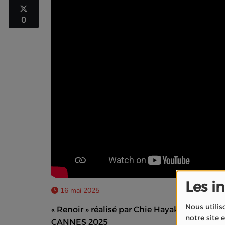
0
Les i
16 mai 2025
Nous utilis
« Renoir » réalisé par Chie Hayakawa et la 
notre site 
CANNES 2025