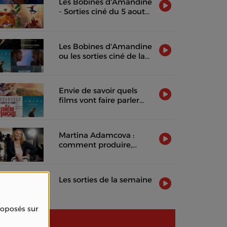
Les Bobines d'Amandine
- Sorties ciné du 5 aout
2026
Les Bobines d'Amandine
ou les sorties ciné de la
semaine !
Envie de savoir quels
films vont faire parler
d'eux cette semaine ?
Martina Adamcova :
comment produire,
distribuer et rentabiliser
un film indépendant
Les sorties de la semaine
proposés sur
NEWS