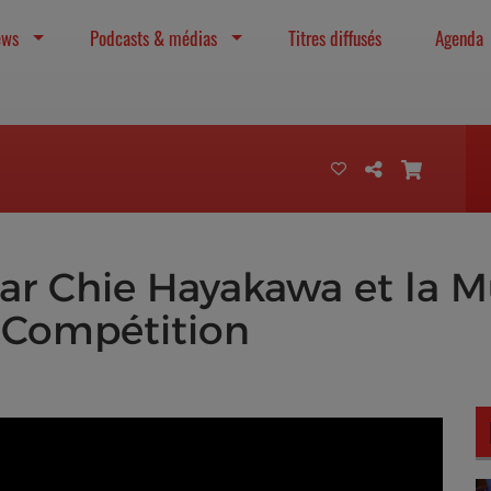
ews
Podcasts & médias
Titres diffusés
Agenda
 par Chie Hayakawa et la
– Compétition