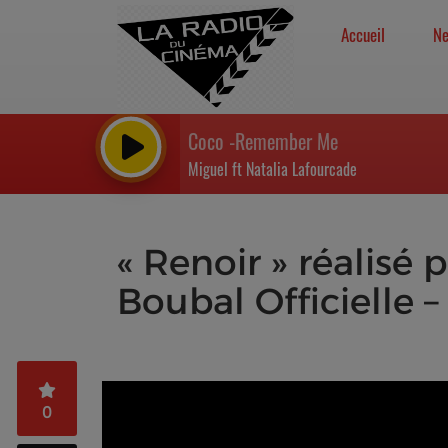
Accueil
N
Coco -Remember Me
Miguel ft Natalia Lafourcade
« Renoir » réalisé
Boubal Officielle 
0