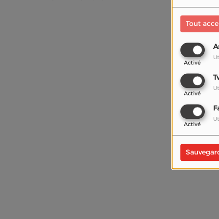
Tout acce
A
Ut
Activé
T
Ut
Activé
F
Ut
Activé
Sauvegar