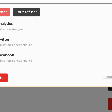
pter
Tout refuser
nalytics
ilisation: Analyse
witter
ilisation: Fonctionnalité
acebook
ilisation: Fonctionnalité
Propu
der