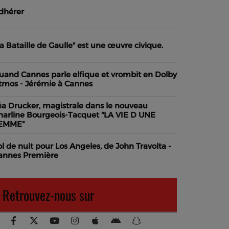
dhérer
La Bataille de Gaulle" est une œuvre civique.
uand Cannes parle elfique et vrombit en Dolby
tmos - Jérémie à Cannes
éa Drucker, magistrale dans le nouveau
harline Bourgeois-Tacquet "LA VIE D UNE
EMME"
ol de nuit pour Los Angeles, de John Travolta -
annes Première
Retrouvez-nous sur