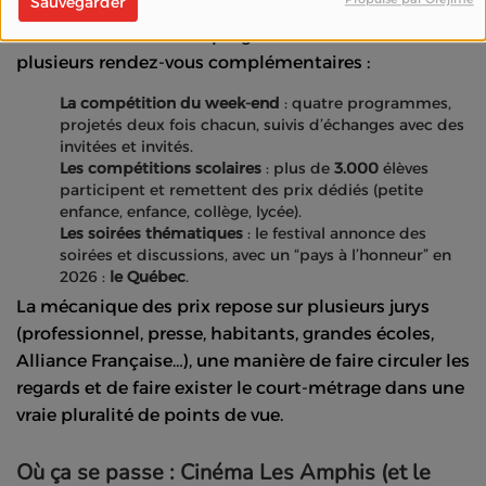
Sauvegarder
Le festival structure sa programmation autour de
plusieurs rendez-vous complémentaires :
La compétition du week-end
: quatre programmes,
projetés deux fois chacun, suivis d’échanges avec des
invitées et invités.
Les compétitions scolaires
: plus de
3.000
élèves
participent et remettent des prix dédiés (petite
enfance, enfance, collège, lycée).
Les soirées thématiques
: le festival annonce des
soirées et discussions, avec un “pays à l’honneur” en
2026 :
le Québec
.
La mécanique des prix repose sur plusieurs jurys
(professionnel, presse, habitants, grandes écoles,
Alliance Française…), une manière de faire circuler les
regards et de faire exister le court-métrage dans une
vraie pluralité de points de vue.
Où ça se passe : Cinéma Les Amphis (et le