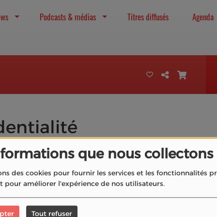
ews
Podcasts & médias
Titres diffusés
Agenda
dentialité
nformations que nous collectons
sociation La Radio du Cinéma.
Mentions légales
|
ons des cookies pour fournir les services et les fonctionnalités 
et pour améliorer l'expérience de nos utilisateurs.
pter
Tout refuser
ersonnelles sur ce site, cliquez
ici