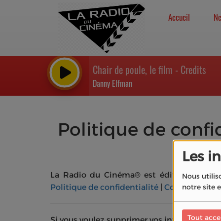
Accueil
N
Chair de poule, le film - Credits
Danny Elfman
Politique de confi
Les i
La Radio du Cinéma® est éditée par l’as
Nous utilis
Politique de confidentialité
|
Contact
notre site 
Tout acce
Si vous voulez supprimer vos informations p