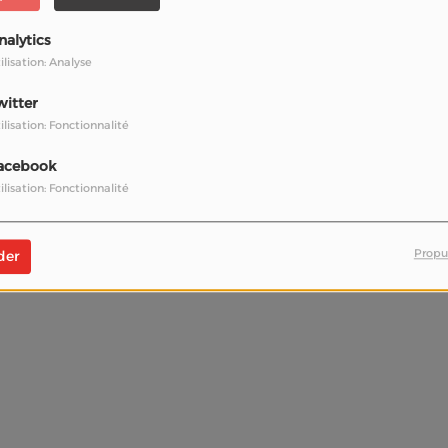
nalytics
ilisation: Analyse
witter
ilisation: Fonctionnalité
a.
Mentions légales
|
Politique de confidentialité
|
Contact
acebook
ilisation: Fonctionnalité
 RadioKing permet de
faire une radio
en ligne facilement.
Politique d
Propu
der