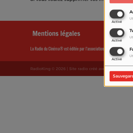
A
Ut
Activé
T
Mentions légales
Ut
Activé
La Radio du Cinéma® est éditée par l’association La Radio du Ciném
F
Ut
Activé
RadioKing © 2026 | Site radio créé avec
RadioKing
.
Sauvegar