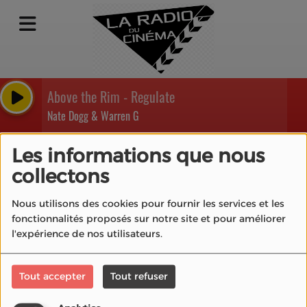
Above the Rim - Regulate
Nate Dogg & Warren G
Se connecter
Les informations que nous
collectons
Nous utilisons des cookies pour fournir les services et les
fonctionnalités proposés sur notre site et pour améliorer
Créer un compte
l'expérience de nos utilisateurs.
Email
Tout accepter
Tout refuser
(L’email est obligatoire )
Mot de passe