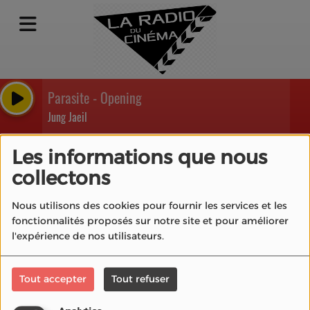
Parasite - Opening
Jung Jaeil
Mentions légales
Les informations que nous
collectons
Nous utilisons des cookies pour fournir les services et les
La Radio du Cinéma® est éditée par l’association La
fonctionnalités proposés sur notre site et pour améliorer
Radio du Cinéma.
Mentions légales
|
Politique de
l'expérience de nos utilisateurs.
confidentialité
|
Contact
Tout accepter
Tout refuser