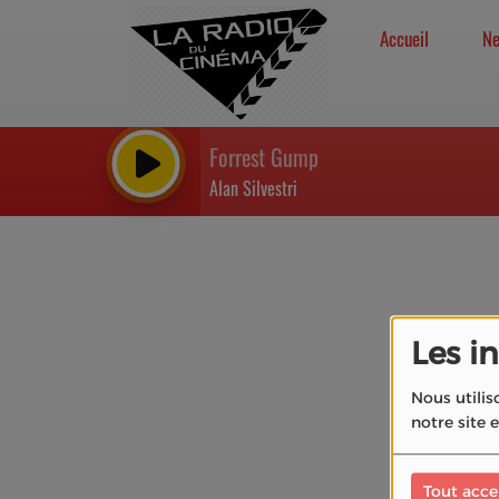
Accueil
N
Forrest Gump
Alan Silvestri
Les i
Nous utilis
notre site 
Tout acce