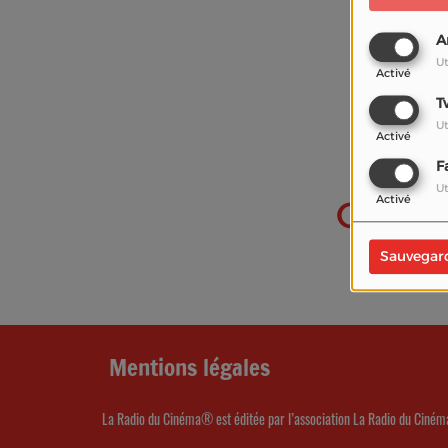
A
Ut
Activé
T
Ut
Activé
F
Ut
Activé
Oups, 
I
Sauvegar
Mentions légales
La Radio du Cinéma® est éditée par l’association La Radio du Ciném