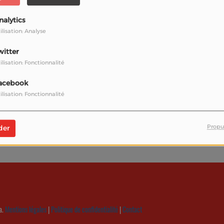
nalytics
ilisation: Analyse
witter
ilisation: Fonctionnalité
acebook
ilisation: Fonctionnalité
vous avez rencontré une 
l semble que la page que vous recherchez n’existe plu
Propu
der
a.
Mentions légales
|
Politique de confidentialité
|
Contact