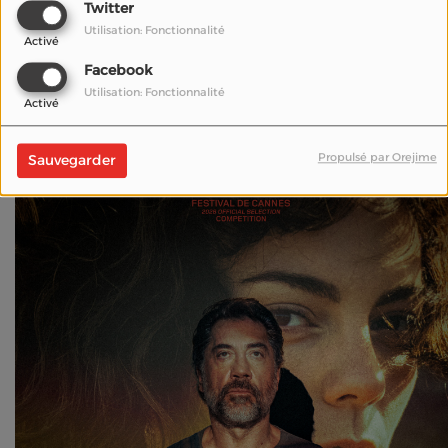
Twitter
En compétition cette année à Cannes, un bon film, un
Utilisation: Fonctionnalité
cinéma de la pudeur.. à voir
Activé
Amandine .Bacconnier pour la Radio du cinéma - Cannes
Facebook
16.05.2026
Utilisation: Fonctionnalité
Activé
Propulsé par Orejime
Sauvegarder