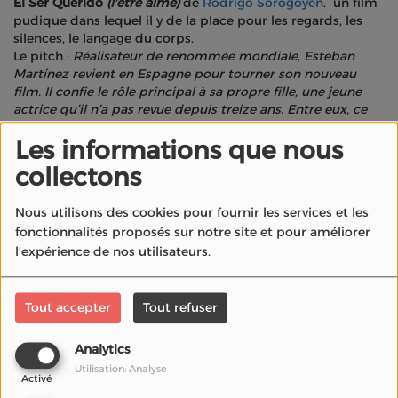
El Ser Querido
(l'être aimé)
de
Rodrigo Sorogoyen
. un film
pudique dans lequel il y de la place pour les regards, les
silences, le langage du corps.
Le pitch :
Réalisateur de renommée mondiale, Esteban
Martínez revient en Espagne pour tourner son nouveau
film. Il confie le rôle principal à sa propre fille, une jeune
actrice qu’il n’a pas revue depuis treize ans. Entre eux, ce
tournage ravive un passé douloureux et des blessures
Les informations que nous
jamais refermées..
Le film mise avant tout sur la force du jeu, et dans ce
collectons
domaine,
Javier Bardem
est à la hauteur de ce qu’on
attend de lui. Présence magnétique.
Nous utilisons des cookies pour fournir les services et les
Rodriguo Sorogoyen a fait un vrai job de réalisateur : Le jeu
fonctionnalités proposés sur notre site et pour améliorer
des images et des couleurs apporte une respiration
rythmique plutôt bienvenue, notamment dans quelques
l'expérience de nos utilisateurs.
passages un peu trop longs.. La photographie du film
révèle au maximum le jeu des acteurs.
Il y a aussi, par petites touches, un soupçon de drôlerie qui
Tout accepter
Tout refuser
empêche le film de sombrer dans un trop plein de gravité.
Me reste une interrogation autour du personnage incarné
Analytics
par Marina Foïs. Sa présence a du mal às e justifier ? Le
Utilisation: Analyse
personnage semble parfois en décalage .. . Une réserve qui
Activé
n’enlève cependant rien au jeu de l’ensemble.