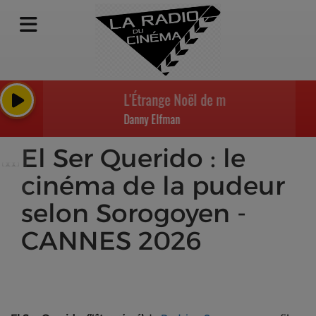
L'Étrange Noël de monsieur Jack - End 
Danny Elfman
El Ser Querido : le
cinéma de la pudeur
selon Sorogoyen -
CANNES 2026