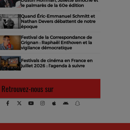
Dustin Hoffman, Juliette Binoche et
le palmarès de la 60e édition
Quand Éric-Emmanuel Schmitt et
Nathan Devers débattent de notre
époque
Festival de la Correspondance de
Grignan : Raphaël Enthoven et la
vigilance démocratique
Festivals de cinéma en France en
juillet 2026 : l’agenda à suivre
Retrouvez-nous sur