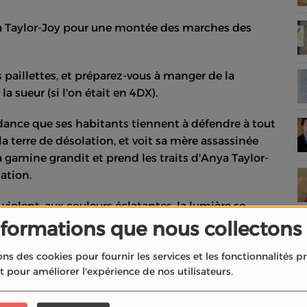
ya Taylor-Joy pour une montée des marches des
s paillettes, et préparez-vous à manger de la
la sueur (si l'on était en 4DX).
dance que ses habitants tiennent à défendre à tout
la terre de désolation, et voit sa mère assassinée
gamine grandit et prend les traits d'Anya Taylor-
ation.
olent, aux couleurs éclatantes, la lumière se
issance toute particulière entre les personnages.
nformations que nous collectons
un Prétorien Jack taiseux et intense, donne un
ons des cookies pour fournir les services et les fonctionnalités 
alchimie entre les deux comédiens met un peu
et pour améliorer l'expérience de nos utilisateurs.
menté.