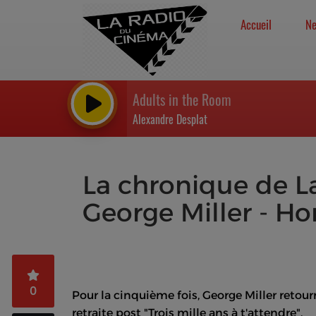
Accueil
N
Adults in the Room
Alexandre Desplat
La chronique de La
George Miller - Ho
0
Pour la cinquième fois, George Miller retou
retraite post "Trois mille ans à t'attendre".