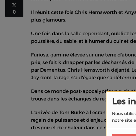
0
Il réunit cette fois Chris Hemsworth et An
plus glamours.
Une fois dans la salle cependant, oubliez le
poussière, du sable, et à humer du cuir et de 
Furiosa, gamine élevée sur une terre d'abon
prix, se fait kidnapper par les décharnés de 
par Dementus, Chris Hemsworth déjanté. La 
Joy dont la rage n'a d'égale que sa détermin
Dans ce monde post-apocalyptique rude et vi
trouve dans les échanges de regard d'une pu
Les i
L'arrivée de Tom Burke à l'écran, incarnant 
Nous utilis
regain de puissance et d'enjeux au film. L'
notre site 
d'espoir et de chaleur dans ce monde tour