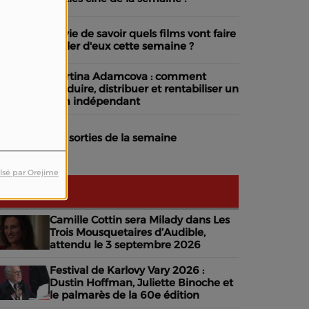
Envie de savoir quels films vont faire
parler d'eux cette semaine ?
Martina Adamcova : comment
produire, distribuer et rentabiliser un
film indépendant
Les sorties de la semaine
lsé par Orejime
NEWS
Camille Cottin sera Milady dans Les
Trois Mousquetaires d’Audible,
attendu le 3 septembre 2026
Festival de Karlovy Vary 2026 :
Dustin Hoffman, Juliette Binoche et
le palmarès de la 60e édition