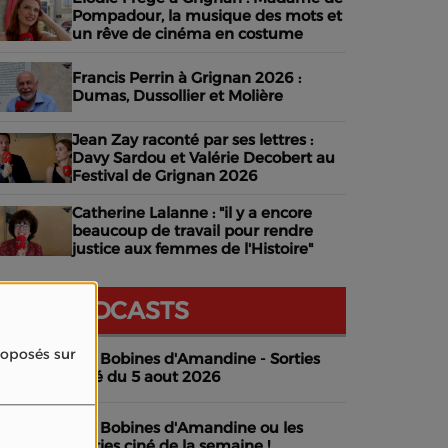
Pompadour, la musique des mots et
un rêve de cinéma en costume
Francis Perrin à Grignan 2026 :
Dumas, Dussollier et Molière
Jean Zay raconté par ses lettres :
Davy Sardou et Valérie Decobert au
Festival de Grignan 2026
Catherine Lalanne : "il y a encore
beaucoup de travail pour rendre
justice aux femmes de l'Histoire"
NOS PODCASTS
proposés sur
Les Bobines d'Amandine - Sorties
ciné du 5 aout 2026
Les Bobines d'Amandine ou les
sorties ciné de la semaine !