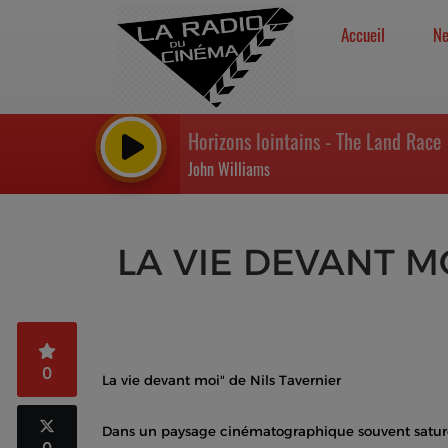
Accueil
N
Horizons lointains - The Land Race
John Williams
LA VIE DEVANT MO
0
La vie devant moi" de Nils Tavernier
Dans un paysage cinématographique souvent saturé d