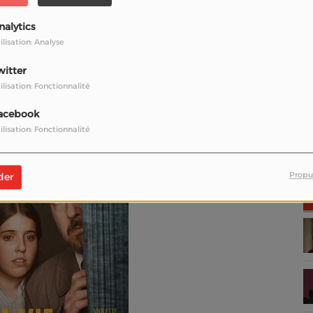
nier, a su toucher une corde sensible, éveillant en nous des
nalytics
ent oubliées ... Sujet sensible qu'il est urgent de continuer
ilisation: Analyse
ieux que le cinéma pour cela !
witter
 merci, Monsieur Tavernier, pour cette oeuvre qui ne se
ilisation: Fonctionnalité
 rappelle la puissance du cinéma comme art engagé. "La vie
nécessaire ...
acebook
mars 2025
ilisation: Fonctionnalité
Propu
der