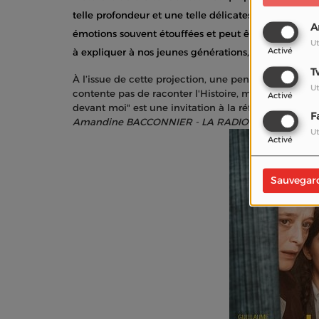
telle profondeur et une telle délicatesse. Nils Taver
A
émotions souvent étouffées et peut être inconsciemm
Ut
Activé
à expliquer à nos jeunes générations, et quoi de m
T
À l’issue de cette projection, une pensée s'impose :
Ut
contente pas de raconter l'Histoire, mais qui nous
Activé
devant moi" est une invitation à la réflexion, un film 
F
Amandine BACCONNIER - LA RADIO DU CINEMA _ 
Ut
Activé
Sauvegar