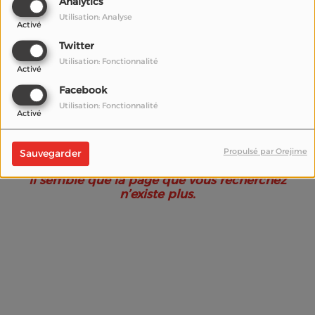
Analytics
Utilisation: Analyse
Activé
Twitter
Utilisation: Fonctionnalité
Activé
Facebook
Utilisation: Fonctionnalité
Activé
Oups, vous avez
rencontré une erreur.
Propulsé par Orejime
Sauvegarder
Il semble que la page que vous recherchez
n’existe plus.