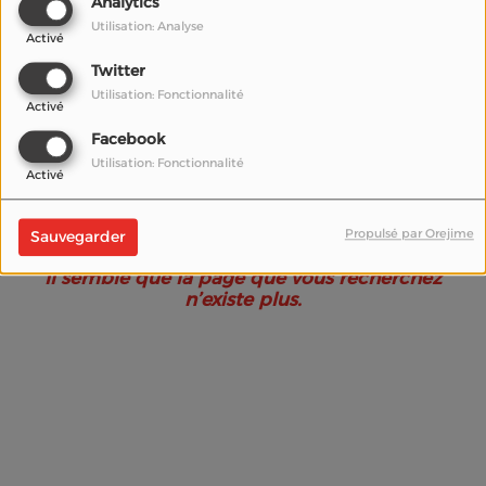
Analytics
Utilisation: Analyse
Activé
Twitter
Utilisation: Fonctionnalité
Activé
Facebook
Utilisation: Fonctionnalité
Activé
Oups, vous avez
rencontré une erreur.
Propulsé par Orejime
Sauvegarder
Il semble que la page que vous recherchez
n’existe plus.