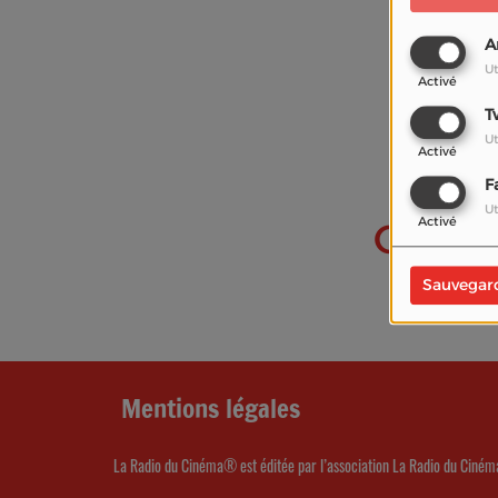
A
Ut
Activé
T
Ut
Activé
F
Ut
Activé
Oups, 
I
Sauvegar
Mentions légales
La Radio du Cinéma® est éditée par l’association La Radio du Ciném