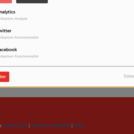
nalytics
ilisation: Analyse
witter
ilisation: Fonctionnalité
acebook
ilisation: Fonctionnalité
vous avez rencontré une 
l semble que la page que vous recherchez n’existe plu
Propu
der
a.
Mentions légales
|
Politique de confidentialité
|
Contact