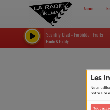
Accueil
N
Scantily Clad - Forbidden Fruits
Haute & Freddy
Les i
Nous utilis
notre site 
Tout acce