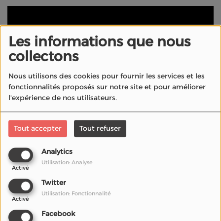
Les informations que nous
collectons
Nous utilisons des cookies pour fournir les services et les
fonctionnalités proposés sur notre site et pour améliorer
l'expérience de nos utilisateurs.
Tout accepter
Tout refuser
11 mars 2026
Analytics
Barbra Streisand
recevra une
Palme d’or d’honneur
Utilisation: Analyse
au
Festival de Cannes
, remise pendant la cérémonie
Activé
du Palmarès
retransmise en direct
depuis le
Palais
Twitter
des Festivals
, le
samedi 23 mai 2026.
Utilisation: Fonctionnalité
Activé
La Radio du Cinéma vous donne les clés pour
Facebook