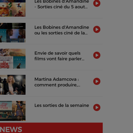
Les Bobines d'Amandine
- Sorties ciné du 5 aout
2026
Les Bobines d'Amandine
ou les sorties ciné de la
semaine !
Envie de savoir quels
films vont faire parler
d'eux cette semaine ?
Martina Adamcova :
comment produire,
distribuer et rentabiliser
un film indépendant
Les sorties de la semaine
NEWS