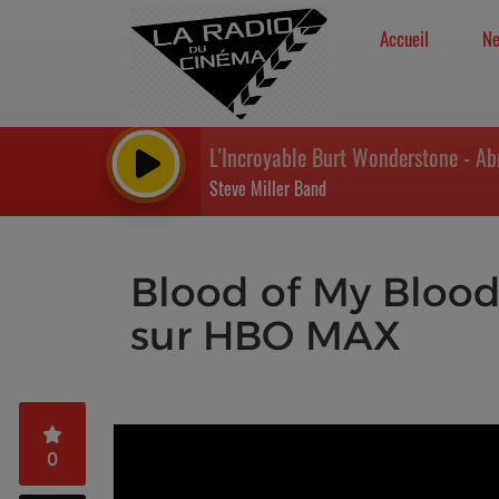
Accueil
N
L'Incroyable Burt Wonderstone - A
Steve Miller Band
Blood of My Blood
sur HBO MAX
0