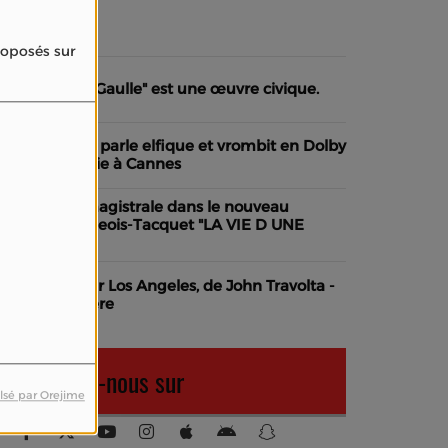
dhérer
proposés sur
La Bataille de Gaulle" est une œuvre civique.
uand Cannes parle elfique et vrombit en Dolby
tmos - Jérémie à Cannes
éa Drucker, magistrale dans le nouveau
harline Bourgeois-Tacquet "LA VIE D UNE
EMME"
ol de nuit pour Los Angeles, de John Travolta -
annes Première
Retrouvez-nous sur
lsé par Orejime