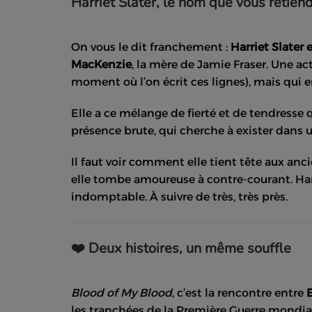
Harriet Slater, le nom que vous retien
On vous le dit franchement :
Harriet Slater e
MacKenzie
, la mère de Jamie Fraser. Une a
moment où l’on écrit ces lignes), mais qui 
Elle a ce mélange de fierté et de tendresse 
présence brute, qui cherche à exister dans
Il faut voir comment elle tient tête aux a
elle tombe amoureuse à contre-courant. Harr
indomptable. À suivre de très, très près.
❤️ Deux histoires, un même souffle
Blood of My Blood
, c’est la rencontre entre
E
les tranchées de la Première Guerre mondia