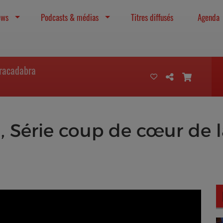
ews
Podcasts & médias
Titres diffusés
Agenda
bracadabra
, Série coup de cœur de 