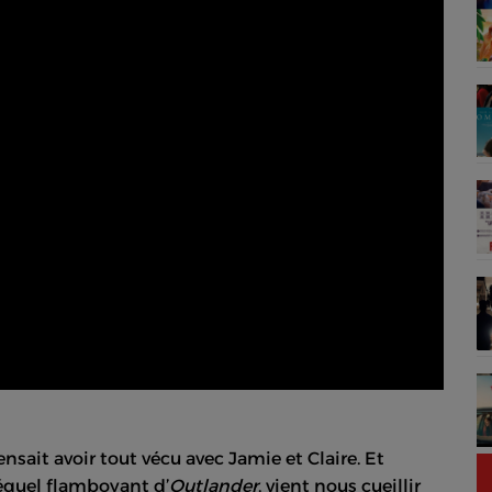
ensait avoir tout vécu avec Jamie et Claire. Et
réquel flamboyant d’
Outlander
, vient nous cueillir