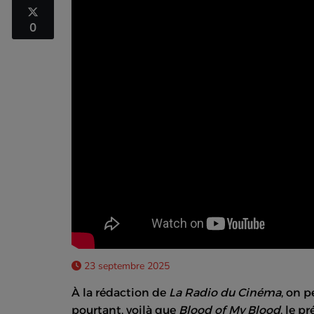
0
23 septembre 2025
À la rédaction de
La Radio du Cinéma
, on p
pourtant, voilà que
Blood of My Blood
, le p