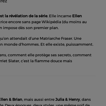
drez
st la révélation de la série
. Elle incarne
Ellen
ctrice encore sans page Wikipédia (du moins au
en impose dès son premier plan.
qu’on attendait d’une Matriarche Fraser. Une
 un monde d'hommes. Et elle existe, puissamment.
nciens, comment elle protège ses secrets, comment
iet Slater, c’est la flamme douce mais
llen & Brian
, mais aussi entre
Julia & Henry
, dans
le. Deux époques, deux styles, une même soif de