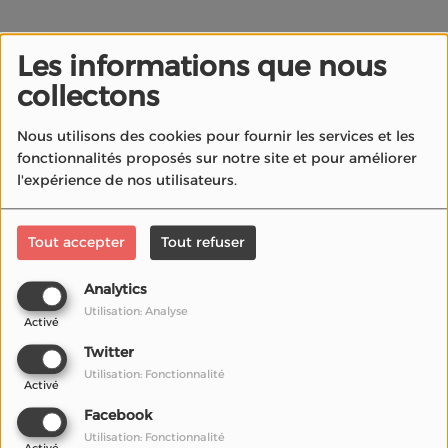
Les informations que nous
collectons
Nous utilisons des cookies pour fournir les services et les
fonctionnalités proposés sur notre site et pour améliorer
l'expérience de nos utilisateurs.
Tout accepter
Tout refuser
Analytics
27 février 2025
Utilisation: Analyse
Activé
li Bougheraba et Redouane Bougheraba
nous
Twitter
racontent leur aventure cinématographique entre la
Utilisation: Fonctionnalité
Activé
France et l’Inde.
Facebook
Utilisation: Fonctionnalité
Un tournage de
44 jours à Calcutta, une immersion