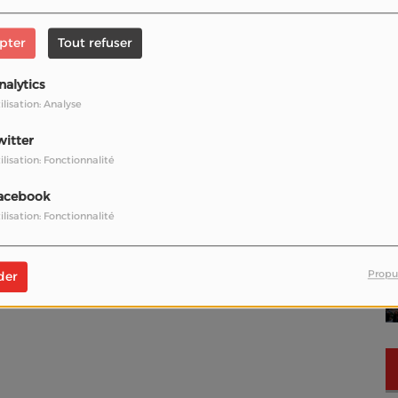
 Demaison, et Paul Spera.
pter
Tout refuser
nalytics
ilisation: Analyse
witter
ilisation: Fonctionnalité
acebook
ilisation: Fonctionnalité
Propu
der