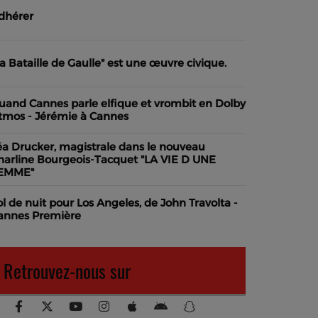
dhérer
La Bataille de Gaulle" est une œuvre civique.
uand Cannes parle elfique et vrombit en Dolby
tmos - Jérémie à Cannes
éa Drucker, magistrale dans le nouveau
harline Bourgeois-Tacquet "LA VIE D UNE
EMME"
ol de nuit pour Los Angeles, de John Travolta -
annes Première
Retrouvez-nous sur