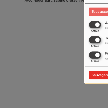
Avec Roger Bart, Sabine Crossen, François-Xavier
Tout acce
A
Ut
Activé
T
Ut
Activé
F
Ut
Activé
Sauvegar