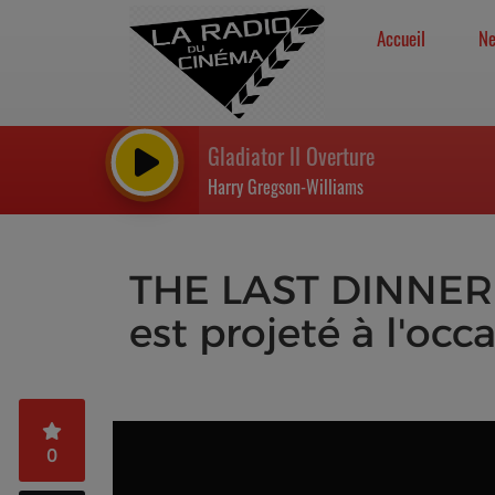
Accueil
N
Gladiator II Overture
Harry Gregson-Williams
THE LAST DINNER -
est projeté à l'occ
0