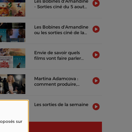
Les Bobines d'Amandine
- Sorties ciné du 5 aout
2026
Les Bobines d'Amandine
ou les sorties ciné de la
semaine !
Envie de savoir quels
films vont faire parler
d'eux cette semaine ?
Martina Adamcova :
comment produire,
distribuer et rentabiliser
un film indépendant
Les sorties de la semaine
proposés sur
NEWS