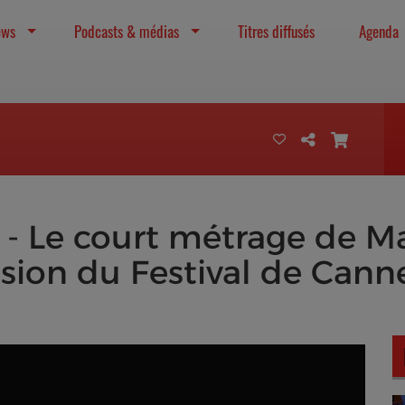
ews
Podcasts & médias
Titres diffusés
Agenda
 Le court métrage de Ma
asion du Festival de Cann