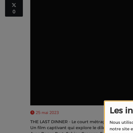
0
Les i
25 mai 2023
THE LAST DINNER - Le court métrage de
Marie-An
Nous utilis
Un film captivant qui explore le dilemme d'un i
notre site 