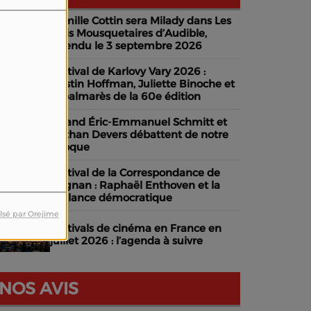
Camille Cottin sera Milady dans Les
Trois Mousquetaires d’Audible,
attendu le 3 septembre 2026
Festival de Karlovy Vary 2026 :
Dustin Hoffman, Juliette Binoche et
le palmarès de la 60e édition
Quand Éric-Emmanuel Schmitt et
Nathan Devers débattent de notre
époque
Festival de la Correspondance de
Grignan : Raphaël Enthoven et la
vigilance démocratique
lsé par Orejime
Festivals de cinéma en France en
juillet 2026 : l’agenda à suivre
NOS AVIS