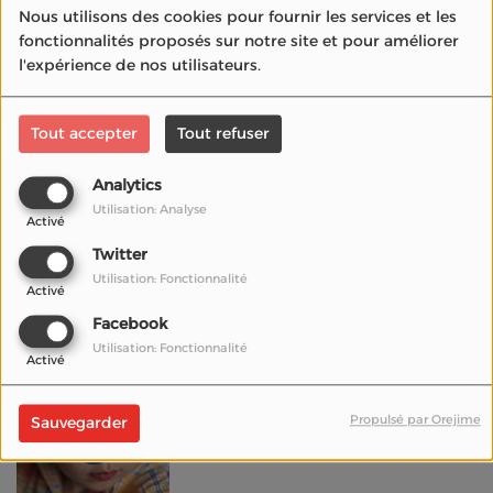
Nous utilisons des cookies pour fournir les services et les
fonctionnalités proposés sur notre site et pour améliorer
l'expérience de nos utilisateurs.
La radio du cinéma
Tout accepter
Tout refuser
par les jeunes
Analytics
Utilisation: Analyse
Activé
Twitter
Original Version
Utilisation: Fonctionnalité
Podcasts
Activé
Facebook
Utilisation: Fonctionnalité
Activé
#cannes2023 “Àma
Propulsé par Orejime
Sauvegarder
Gloria” de Marie
Amachoukeli, semaine