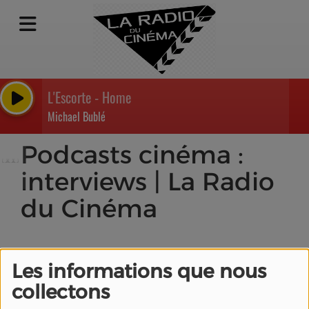
L'Escorte - Home
Michael Bublé
Podcasts cinéma :
interviews | La Radio
du Cinéma
Les informations que nous
collectons
Podcasts de LA RADIO
DU CINEMA