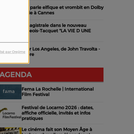
uand Cannes parle elfique et vrombit en Dolby
tmos - Jérémie à Cannes
éa Drucker, magistrale dans le nouveau
harline Bourgeois-Tacquet "LA VIE D UNE
EMME"
ol de nuit pour Los Angeles, de John Travolta -
lsé par Orejime
annes Première
AGENDA
Fema La Rochelle | International
Film Festival
Festival de Locarno 2026 : dates,
affiche officielle, invités et infos
pratiques
Le cinéma fait son Moyen Âge à