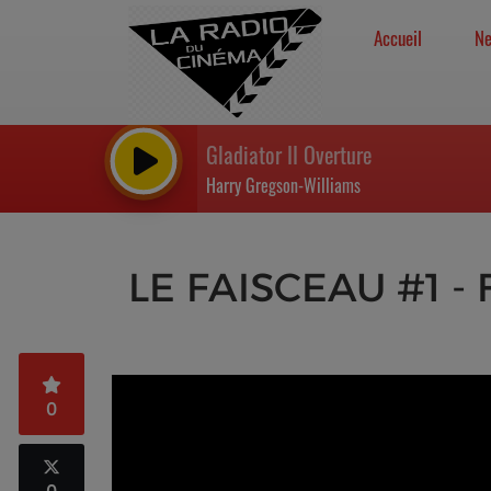
Accueil
N
Gladiator II Overture
Harry Gregson-Williams
LE FAISCEAU #1 - 
0