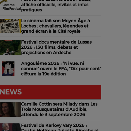
affiche officielle, invités et infos
pratiques
Le cinéma fait son Moyen Âge à
Loches : chevaliers, légendes et
grand écran à la Cité royale
Festival documentaire de Lussas
2026 : 130 films, débats et
projections en Ardèche
Angoulême 2026 : “Ni vue, ni
connue” ouvre le FFA, “Dix pour cent”
clôture la 19e édition
NEWS
Camille Cottin sera Milady dans Les
Trois Mousquetaires d’Audible,
attendu le 3 septembre 2026
Festival de Karlovy Vary 2026 :
Dustin Hoffman, Juliette Binoche et