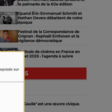
le palmarès de la 60e édition
Quand Éric-Emmanuel Schmitt et
Nathan Devers débattent de notre
époque
Festival de la Correspondance de
Grignan : Raphaël Enthoven et la
vigilance démocratique
Festivals de cinéma en France en
juillet 2026 : l’agenda à suivre
proposés sur
NOS AVIS
dhérer
La Bataille de Gaulle" est une œuvre civique.