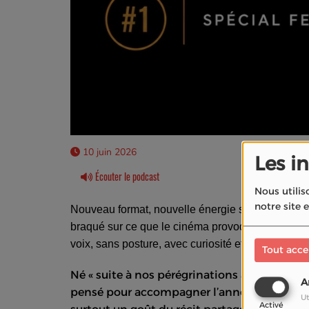
10 juin 2026
Les i
Écouter le podcast
Nous utilis
notre site 
Nouveau format, nouvelle énergie sur
La Radio 
braqué sur ce que le cinéma provoque en nous. 
voix, sans posture, avec curiosité et beaucoup de 
Tout acce
Né « suite à nos pérégrinations à Cannes »,
L
A
pensé pour accompagner l’année entière : des
Ut
Activé