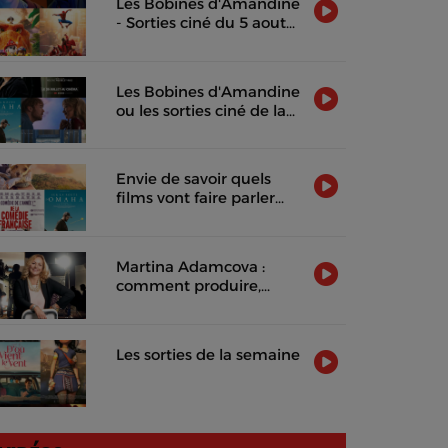
Les Bobines d'Amandine
- Sorties ciné du 5 aout
2026
Les Bobines d'Amandine
ou les sorties ciné de la
semaine !
Envie de savoir quels
films vont faire parler
d'eux cette semaine ?
Martina Adamcova :
comment produire,
distribuer et rentabiliser
un film indépendant
Les sorties de la semaine