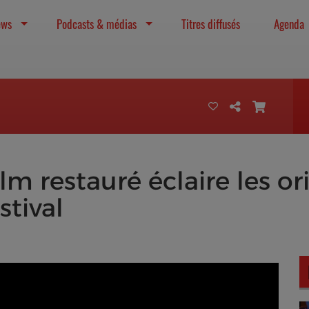
ews
Podcasts & médias
Titres diffusés
Agenda
lm restauré éclaire les or
stival