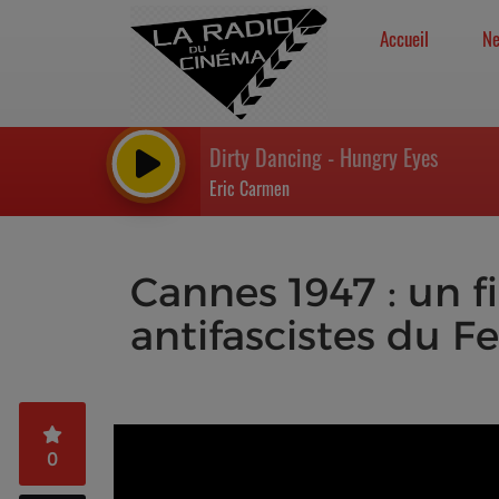
Accueil
N
Dirty Dancing - Hungry Eyes
Eric Carmen
Cannes 1947 : un fi
antifascistes du Fe
0