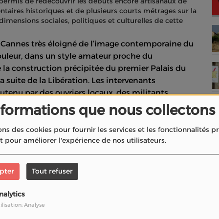
 permis de redécouvrir les débuts encore artisanaux de
ires historiques et de plusieurs courts métrages sur la
dimensions sociales, politiques et culturelles de cette
 Cannes très éloigné de l’image contemporaine du
uleur, dans un style amateur proche du
 la construction précipitée du premier Palais du
a suite de la Libération. Les intervenants
utenu par des ouvriers locaux, des militants
permettre à Cannes d’accueillir durablement le
nformations que nous collectons
ons des cookies pour fournir les services et les fonctionnalités 
 sur le contexte politique de l’époque. Le Festival
et pour améliorer l'expérience de nos utilisateurs.
n projet né en 1939 pour répondre à l’influence
nterventions rappellent le rôle de Jean Zay, ministre
pter
Tout refuser
si que celui de Philippe Erlanger, haut
u festival.
nalytics
ilisation: Analyse
es figures du cinéma français et italien de