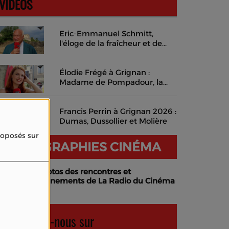
VIDÉOS
Eric-Emmanuel Schmitt,
l'éloge de la fraîcheur et de
l'instant présent
Élodie Frégé à Grignan :
Madame de Pompadour, la
musique des mots et un rêve
de cinéma en costume
Francis Perrin à Grignan 2026 :
Dumas, Dussollier et Molière
proposés sur
PHOTOGRAPHIES CINÉMA
Photos des rencontres et
événements de La Radio du Cinéma
Retrouvez-nous sur