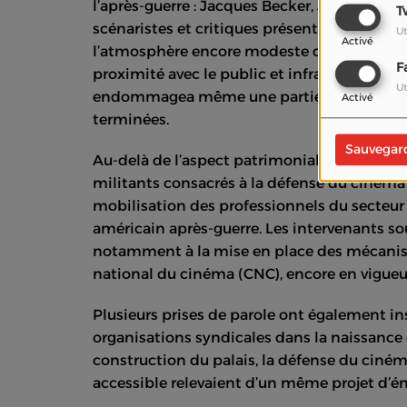
l’après-guerre : Jacques Becker, Jean Grémil
T
scénaristes et critiques présents dans les j
Ut
Activé
l’atmosphère encore modeste de cette éditi
F
proximité avec le public et infrastructures
Ut
endommagea même une partie du palais, don
Activé
terminées.
Sauvegar
Au-delà de l’aspect patrimonial, la project
militants consacrés à la défense du cinéma f
mobilisation des professionnels du secteu
américain après-guerre. Les intervenants s
notamment à la mise en place des mécanism
national du cinéma (CNC), encore en vigueur
Plusieurs prises de parole ont également in
organisations syndicales dans la naissance d
construction du palais, la défense du ciném
accessible relevaient d’un même projet d’ém