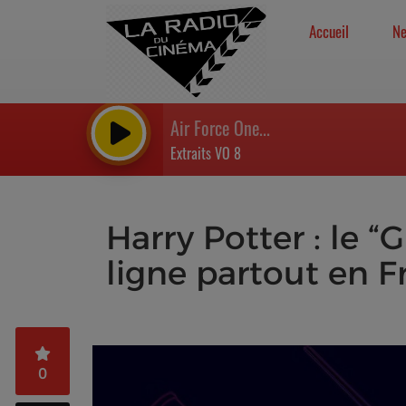
Accueil
N
Air Force One...
Extraits VO 8
Harry Potter : le 
ligne partout en F
0