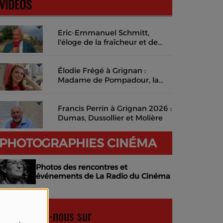
VIDÉOS
Eric-Emmanuel Schmitt,
l'éloge de la fraîcheur et de
l'instant présent
Élodie Frégé à Grignan :
Madame de Pompadour, la
musique des mots et un rêve
de cinéma en costume
Francis Perrin à Grignan 2026 :
Dumas, Dussollier et Molière
PHOTOGRAPHIES CINÉMA
Photos des rencontres et
événements de La Radio du Cinéma
Retrouvez-nous sur