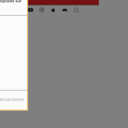
proposés sur
lsé par Orejime