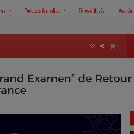
ews
Podcasts & médias
Titres diffusés
Agenda
“Grand Examen” de Retour
rance