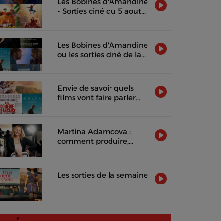
Les Bobines d'Amandine
- Sorties ciné du 5 aout
2026
Les Bobines d'Amandine
ou les sorties ciné de la
semaine !
Envie de savoir quels
films vont faire parler
d'eux cette semaine ?
Martina Adamcova :
comment produire,
distribuer et rentabiliser
un film indépendant
Les sorties de la semaine