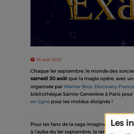
19 août 2025
Chaque 1er septembre, le monde des sorciers 
samedi 30 août
que la magie opère, avec un
organisée par
Warner Bros. Discovery Franc
bibliothèque Sainte-Geneviève à Paris pou
en ligne
pour les moldus éloignés !
Les i
Pour les fans de la saga imaginée par J.K. R
à l’aube du 1er septembre, la rentrée des 