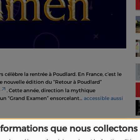
célèbre la rentrée à Poudlard. En France, c’est le
e nouvelle édition du “Retour à Poudlard”
e
. Cette année, direction la mythique
r un “Grand Examen” ensorcelant…
accessible aussi
nformations que nous collectons
owling, c’est un rendez-vous sacré. Chaque fin août,
classes à Poudlard s’accompagne d’un événement