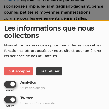
Cinéma
déploie un modèle de partenariat
sponsorisé simple, légal et gagnant-gagnant, pensé
pour les petites et moyennes manifestations
comme pour les événements déjà installés.
Les informations que nous
Le concept
collectons
La Radio du Cinéma démarche des sponsors (locaux
Nous utilisons des cookies pour fournir les services et les
ou nationaux) pour votre festival. Les fonds versés
fonctionnalités proposés sur notre site et pour améliorer
par les sponsors sont immédiatement redistribués
l'expérience de nos utilisateurs.
selon une clé claire :
70 %
pour le
Festival
Tout accepter
Tout refuser
30 %
pour
La Radio du Cinéma
Chaque euro investi par un sponsor devient un
Analytics
budget direct pour votre organisation, sans charge
Utilisation: Analyse
Activé
commerciale supplémentaire de votre côté.
Twitter
Répartition type (exemple pour 10
Utilisation: Fonctionnalité
Activé