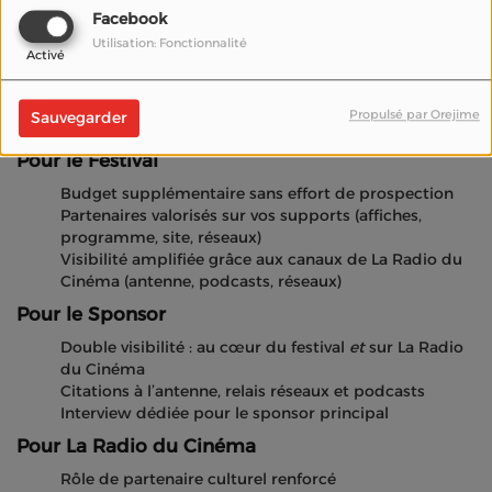
000 € sponsorisés)
Facebook
Utilisation: Fonctionnalité
7000 €
→ Festival
Activé
3000 €
→ La Radio du Cinéma
Propulsé par Orejime
Les avantages
Sauvegarder
Pour le Festival
Budget supplémentaire sans effort de prospection
Partenaires valorisés sur vos supports (affiches,
programme, site, réseaux)
Visibilité amplifiée grâce aux canaux de La Radio du
Cinéma (antenne, podcasts, réseaux)
Pour le Sponsor
Double visibilité : au cœur du festival
et
sur La Radio
du Cinéma
Citations à l’antenne, relais réseaux et podcasts
Interview dédiée pour le sponsor principal
Pour La Radio du Cinéma
Rôle de partenaire culturel renforcé