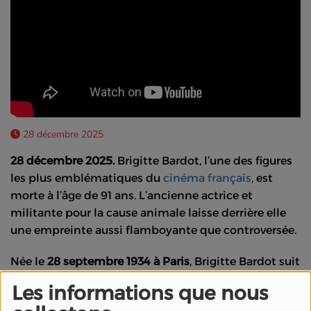
28 décembre 2025
28 décembre 2025.
Brigitte Bardot, l’une des figures
les plus emblématiques du
cinéma français
, est
morte à l’âge de 91 ans. L’ancienne actrice et
militante pour la cause animale laisse derrière elle
une empreinte aussi flamboyante que controversée.
Née le
28 septembre 1934 à Paris
, Brigitte Bardot suit
une formation de ballet au Conservatoire, avant de
Les informations que nous
débuter comme mannequin. Elle devient