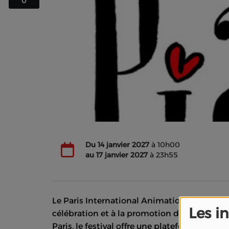
0
Du
14 janvier 2027
à 10h00
au
17 janvier 2027
à 23h55
Le Paris International Animation Film Festi
Les i
célébration et à la promotion du cinéma d'
Paris, le festival offre une plateforme pre