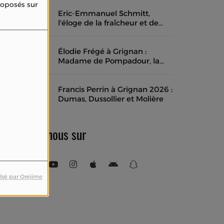
proposés sur
Eric-Emmanuel Schmitt,
l'éloge de la fraîcheur et de
l'instant présent
Élodie Frégé à Grignan :
Madame de Pompadour, la
musique des mots et un rêve
de cinéma en costume
Francis Perrin à Grignan 2026 :
Dumas, Dussollier et Molière
Retrouvez-nous sur
lsé par Orejime