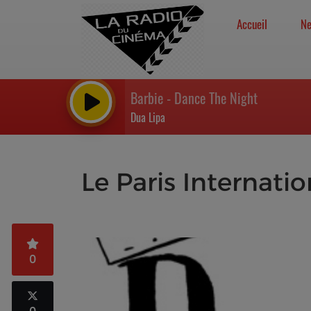
Accueil
N
Barbie - Dance The Night
Dua Lipa
Le Paris Internati
0