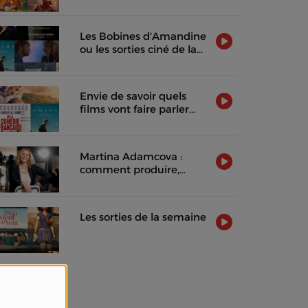
2026
Les Bobines d'Amandine
ou les sorties ciné de la
semaine !
Envie de savoir quels
films vont faire parler
d'eux cette semaine ?
Martina Adamcova :
comment produire,
distribuer et rentabiliser
un film indépendant
Les sorties de la semaine
Vidéos