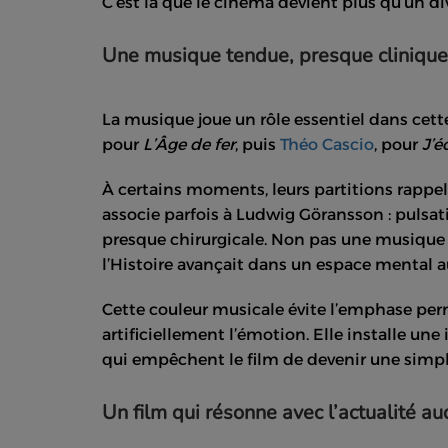
C’est là que le cinéma devient plus qu’un di
Une musique tendue, presque clinique
La musique joue un rôle essentiel dans cett
pour
L’Âge de fer
, puis
Théo Cascio
, pour
J’é
À certains moments, leurs partitions rappellen
associe parfois à Ludwig Göransson : pulsat
presque chirurgicale. Non pas une musique i
l’Histoire avançait dans un espace mental a
Cette couleur musicale évite l’emphase per
artificiellement l’émotion. Elle installe un
qui empêchent le film de devenir une simpl
Un film qui résonne avec l’actualité au