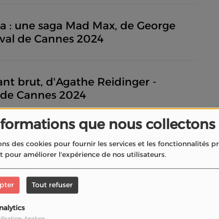
sa : une saga Mad Max, de George
tival de Cannes 2024
nt brut, d'Agathe Reidinger -
l de Cannes 2024
nformations que nous collectons
CANNES 2024 - Amandine B.
ons des cookies pour fournir les services et les fonctionnalités 
et pour améliorer l'expérience de nos utilisateurs.
, de Magnus Von Horn En
pter
Tout refuser
es
nalytics
ilisation: Analyse