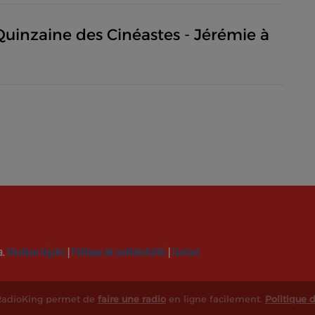
uinzaine des Cinéastes - Jérémie à
a.
Mentions légales
|
Politique de confidentialité
|
Contact
 RadioKing permet de
faire une radio
en ligne facilement.
Politique d