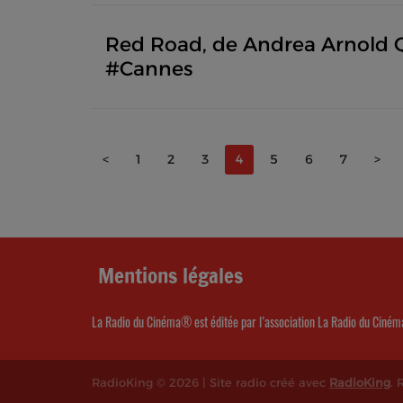
Red Road, de Andrea Arnold Q
#Cannes
<
1
2
3
4
5
6
7
>
Mentions légales
La Radio du Cinéma® est éditée par l’association La Radio du Ciném
RadioKing © 2026 | Site radio créé avec
RadioKing
.