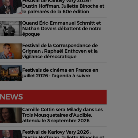
Festival de Karlovy Vary 2026 :
Dustin Hoffman, Juliette Binoche et
le palmarès de la 60e édition
Quand Éric-Emmanuel Schmitt et
Nathan Devers débattent de notre
époque
Festival de la Correspondance de
Grignan : Raphaël Enthoven et la
vigilance démocratique
Festivals de cinéma en France en
juillet 2026 : l’agenda à suivre
NEWS
Camille Cottin sera Milady dans Les
Trois Mousquetaires d’Audible,
attendu le 3 septembre 2026
Festival de Karlovy Vary 2026 :
Dustin Hoffman, Juliette Binoche et