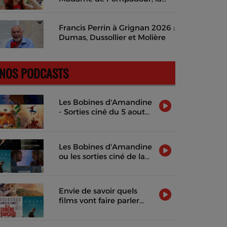
musique des mots et un rêve
de cinéma en costume
Francis Perrin à Grignan 2026 :
Dumas, Dussollier et Molière
NOS PODCASTS
Les Bobines d'Amandine
- Sorties ciné du 5 aout
2026
Les Bobines d'Amandine
ou les sorties ciné de la
semaine !
Envie de savoir quels
films vont faire parler
d'eux cette semaine ?