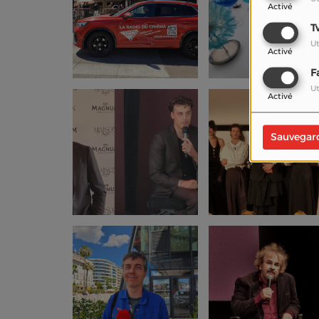
Activé
T
Ut
Activé
F
Ut
Activé
Sauvegar