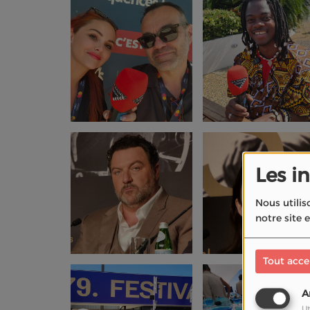
Les i
Nous utilis
notre site 
Tout acce
A
Ut