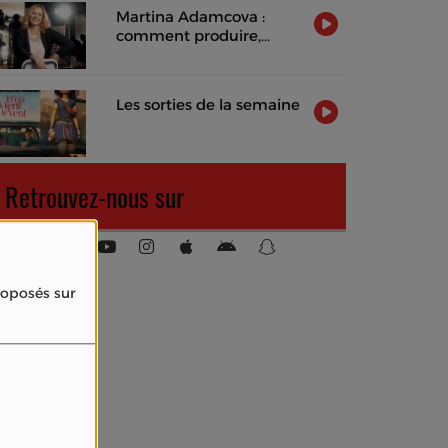
Martina Adamcova :
comment produire,
distribuer et rentabiliser
un film indépendant
Les sorties de la semaine
Retrouvez-nous sur
proposés sur