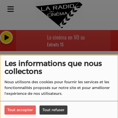
Le cinéma en VO sur La Radio du Ci
Extraits 15
Boris Duchesnay,
Les informations que nous
Directeur des
collectons
programmes et
Nous utilisons des cookies pour fournir les services et les
acquisitions de OCS
fonctionnalités proposés sur notre site et pour améliorer
l'expérience de nos utilisateurs.
Tout accepter
Tout refuser