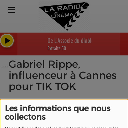
De L'Associé du diable à Dumb et Dum
Extraits 50
Gabriel Rippe,
influenceur à Cannes
pour TIK TOK
Les informations que nous
collectons