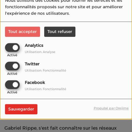
Nous utilisons des cookies pour fournir les services et les
fonctionnalités proposés sur notre site et pour améliorer
l'expérience de nos utilisateurs.
Tout accepter
Tout refuser
Analytics
Utilisation: Analyse
Activé
Twitter
Utilisation: Fonctionnalité
Activé
Facebook
Utilisation: Fonctionnalité
Activé
20 mai 2022
Propulsé par Orejime
Sauvegarder
Écouter le podcast
Télécharger le podcast
Gabriel Rippe, s'est fait connaître sur les réseaux