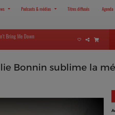
ews
Podcasts & médias
Titres diffusés
Agenda
on't Bring Me Down
élie Bonnin sublime la m
A