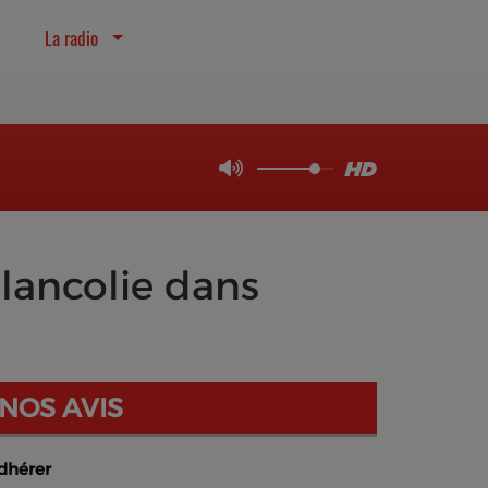
La radio
élancolie dans
NOS AVIS
dhérer