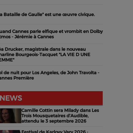
La Bataille de Gaulle" est une œuvre civique.
uand Cannes parle elfique et vrombit en Dolby
tmos - Jérémie à Cannes
éa Drucker, magistrale dans le nouveau
harline Bourgeois-Tacquet "LA VIE D UNE
EMME"
ol de nuit pour Los Angeles, de John Travolta -
annes Première
NEWS
Camille Cottin sera Milady dans Les
Trois Mousquetaires d’Audible,
attendu le 3 septembre 2026
Festival de Karlovy Vary 2026 :