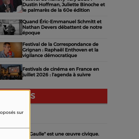
Dustin Hoffman, Juliette Binoche et
le palmarès de la 60e édition
Quand Éric-Emmanuel Schmitt et
Nathan Devers débattent de notre
époque
Festival de la Correspondance de
Grignan : Raphaël Enthoven et la
vigilance démocratique
Festivals de cinéma en France en
juillet 2026 : l’agenda à suivre
NOS AVIS
proposés sur
dhérer
La Bataille de Gaulle" est une œuvre civique.