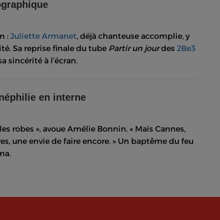
ographique
m :
Juliette Armanet
, déjà chanteuse accomplie, y
ité. Sa reprise finale du tube
Partir un jour
des
2Be3
 sincérité à l’écran.
néphilie en interne
r, les robes », avoue Amélie Bonnin. « Mais Cannes,
tres, une envie de faire encore. » Un baptême du feu
ma.