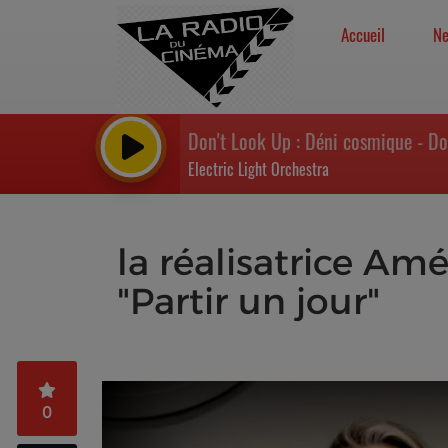
Accueil
N
Don't Look Up : Déni cosmique - D
Electric Light Orchestra
la réalisatrice Am
"Partir un jour"
0