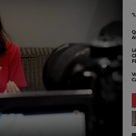
"
Q
A
L
C
F
V
C