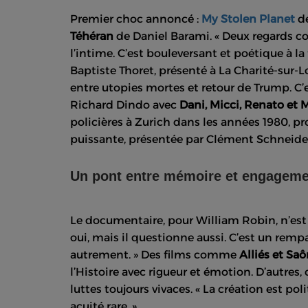
Premier choc annoncé :
My Stolen Planet
de
Téhéran
de Daniel Barami. « Deux regards com
l’intime. C’est bouleversant et poétique à la 
Baptiste Thoret, présenté à La Charité-sur-Lo
entre utopies mortes et retour de Trump. C’
Richard Dindo avec
Dani, Micci, Renato et 
policières à Zurich dans les années 1980, p
puissante, présentée par Clément Schneider
Un pont entre mémoire et engagem
Le documentaire, pour William Robin, n’est
oui, mais il questionne aussi. C’est un rempa
autrement. » Des films comme
Alliés et Sa
l’Histoire avec rigueur et émotion. D’autre
luttes toujours vivaces. « La création est po
acuité rare. »