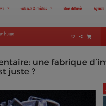
ews
Podcasts & médias
Titres diffusés
Agenda
Way Home
ntaire: une fabrique d’im
st juste ?