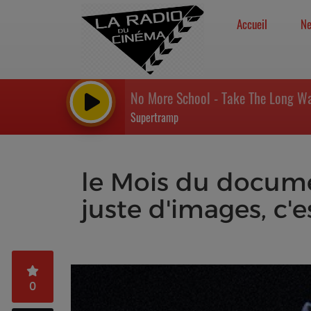
Accueil
N
No More School - Take The Long 
Supertramp
le Mois du docume
juste d'images, c'e
0