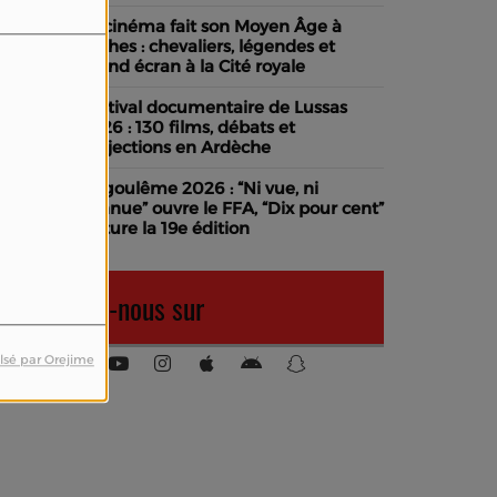
Le cinéma fait son Moyen Âge à
Loches : chevaliers, légendes et
grand écran à la Cité royale
Festival documentaire de Lussas
2026 : 130 films, débats et
projections en Ardèche
Angoulême 2026 : “Ni vue, ni
connue” ouvre le FFA, “Dix pour cent”
clôture la 19e édition
Retrouvez-nous sur
lsé par Orejime