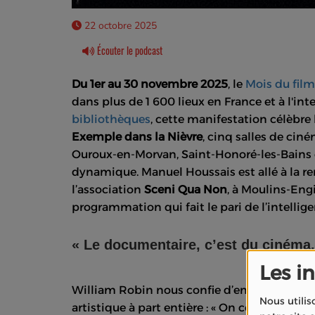
22 octobre 2025
Écouter le podcast
Du 1er au 30 novembre 2025
, le
Mois du fil
dans plus de 1 600 lieux en France et à l'inte
bibliothèques
, cette manifestation célèbre
Exemple dans la Nièvre
, cinq salles de cin
Ouroux-en-Morvan, Saint-Honoré-les-Bains e
dynamique. Manuel Houssais est allé à la r
l’association
Sceni Qua Non
, à Moulins-Eng
programmation qui fait le pari de l’intellige
« Le documentaire, c’est du cinéma.
Les i
William Robin nous confie d’emblée son 
Nous utilis
artistique à part entière : « On célèbre le 