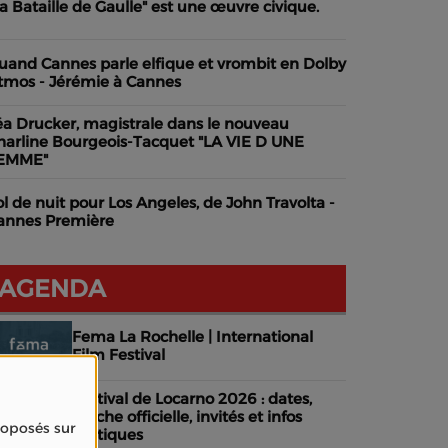
La Bataille de Gaulle" est une œuvre civique.
uand Cannes parle elfique et vrombit en Dolby
tmos - Jérémie à Cannes
éa Drucker, magistrale dans le nouveau
harline Bourgeois-Tacquet "LA VIE D UNE
EMME"
ol de nuit pour Los Angeles, de John Travolta -
annes Première
AGENDA
Fema La Rochelle | International
Film Festival
Festival de Locarno 2026 : dates,
affiche officielle, invités et infos
proposés sur
pratiques