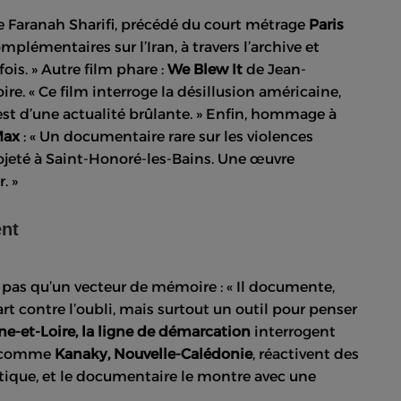
 Faranah Sharifi, précédé du court métrage
Paris
plémentaires sur l’Iran, à travers l’archive et
fois. » Autre film phare :
We Blew It
de Jean-
ire. « Ce film interroge la désillusion américaine,
est d’une actualité brûlante. » Enfin, hommage à
Max
: « Un documentaire rare sur les violences
rojeté à Saint-Honoré-les-Bains. Une œuvre
. »
ent
 pas qu’un vecteur de mémoire : « Il documente,
rt contre l’oubli, mais surtout un outil pour penser
ône-et-Loire, la ligne de démarcation
interrogent
s, comme
Kanaky, Nouvelle-Calédonie
, réactivent des
litique, et le documentaire le montre avec une