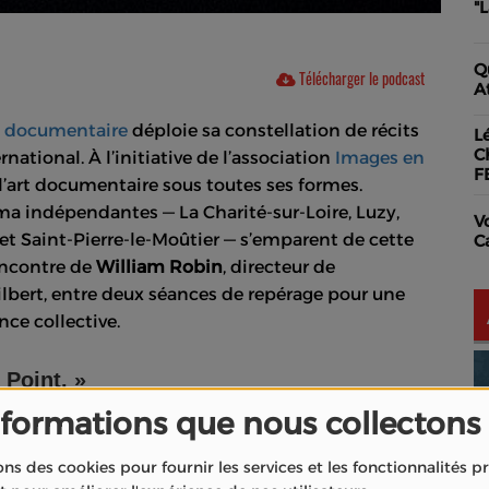
"
Q
Télécharger le podcast
A
m documentaire
déploie sa constellation de récits
L
C
rnational. À l’initiative de l’association
Images en
F
 l’art documentaire sous toutes ses formes.
éma indépendantes — La Charité-sur-Loire, Luzy,
V
t Saint-Pierre-le-Moûtier — s’emparent de cette
C
encontre de
William Robin
, directeur de
ilbert, entre deux séances de repérage pour une
nce collective.
 Point. »
nformations que nous collectons
attachement au documentaire comme geste
ons des cookies pour fournir les services et les fonctionnalités 
documentaire tout au long de l’année, mais novembre