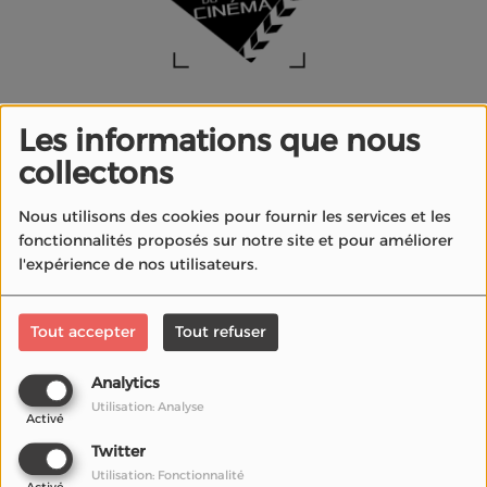
La Radio du Cinéma
presents podcasts and
Les informations que nous
interviews with filmmakers, actors, composers,
collectons
producers and cinema professionals.
Nous utilisons des cookies pour fournir les services et les
Available for free streaming and download, these
fonctionnalités proposés sur notre site et pour améliorer
conversations explore film, music, festivals and the
l'expérience de nos utilisateurs.
creative stories behind the screen.
Tout accepter
Tout refuser
« Benny & James »
de Logan Vaughn,
prix du Meilleur
Analytics
SAGIndie au
Utilisation: Analyse
Activé
HollyShorts Film Festival
2023
Twitter
Utilisation: Fonctionnalité