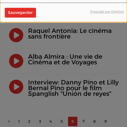
2023: l'arrivée des films de
genre
Propulsé par Orejime
Sauvegarder
Raquel Antonia: Le cinéma
sans frontière
Alba Almira : Une vie de
Cinéma et de Voyages
Interview: Danny Pino et Lilly
Bernal Pino pour le film
Spanglish "Unión de reyes"
<
1
2
3
4
5
6
7
8
9