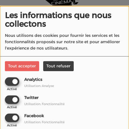
Les informations que nous
collectons
La Radio du Cinéma
presents podcasts and
Nous utilisons des cookies pour fournir les services et les
interviews with filmmakers, actors, composers,
fonctionnalités proposés sur notre site et pour améliorer
l'expérience de nos utilisateurs.
producers and cinema professionals.
Available for free streaming and download, these
conversations explore film, music, festivals and the
Tout accepter
Tout refuser
creative stories behind the screen.
Analytics
Utilisation: Analyse
cinéma d'animation: Robyn
Activé
Campbel vous présente
Twitter
'Pivot', Un puissant message
Utilisation: Fonctionnalité
d'inclusion
Activé
Facebook
Utilisation: Fonctionnalité
Activé
HollyShorts Film Festival