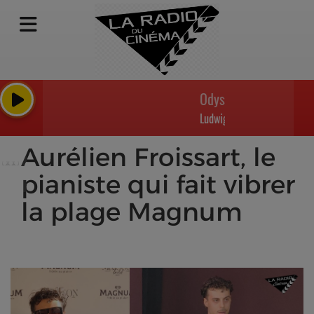
Odysseus - L'Odyssée - 
Ludwig Goransson
Aurélien Froissart, le
pianiste qui fait vibrer
la plage Magnum