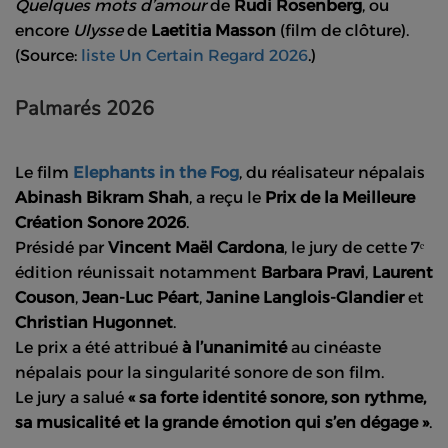
Quelques mots d’amour
de
Rudi Rosenberg
, ou
encore
Ulysse
de
Laetitia Masson
(film de clôture).
(Source:
liste Un Certain Regard 2026
.)
Palmarés 2026
Le film
Elephants in the Fog
, du réalisateur népalais
Abinash Bikram Shah
, a reçu le
Prix de la Meilleure
Création Sonore 2026
.
Présidé par
Vincent Maël Cardona
, le jury de cette 7ᵉ
édition réunissait notamment
Barbara Pravi
,
Laurent
Couson
,
Jean-Luc Péart
,
Janine Langlois-Glandier
et
Christian Hugonnet
.
Le prix a été attribué
à l’unanimité
au cinéaste
népalais pour la singularité sonore de son film.
Le jury a salué
« sa forte identité sonore, son rythme,
sa musicalité et la grande émotion qui s’en dégage »
.