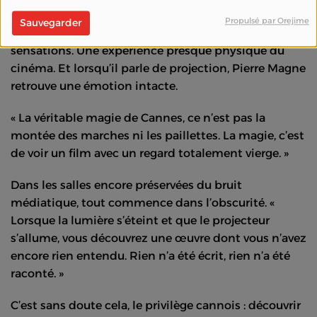
l’intelligence artificielle. »
Propulsé par Orejime
Sauvegarder
Mais Cannes reste avant tout une affaire de
sensations. Une expérience presque physique du
cinéma. Et lorsqu’il parle de projection, Pierre Magne
retrouve une émotion intacte.
« La véritable magie de Cannes, ce n’est pas la
montée des marches ni les paillettes. La magie, c’est
de voir un film avec un regard totalement vierge. »
Dans les salles encore préservées du bruit
médiatique, tout commence dans l’obscurité. «
Lorsque la lumière s’éteint et que le projecteur
s’allume, vous découvrez une œuvre dont vous n’avez
encore rien entendu. Rien n’a été écrit, rien n’a été
raconté. »
C’est sans doute cela, le privilège cannois : découvrir