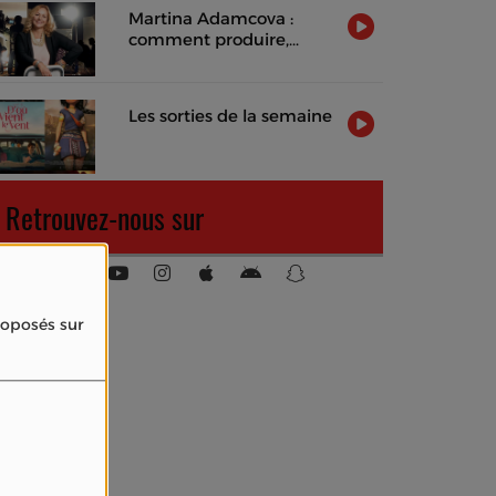
Martina Adamcova :
comment produire,
distribuer et rentabiliser
un film indépendant
Les sorties de la semaine
Retrouvez-nous sur
proposés sur