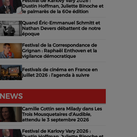
Festival de Karlovy Vary 2026 :
Dustin Hoffman, Juliette Binoche et
le palmarès de la 60e édition
Quand Éric-Emmanuel Schmitt et
Nathan Devers débattent de notre
époque
Festival de la Correspondance de
Grignan : Raphaël Enthoven et la
vigilance démocratique
Festivals de cinéma en France en
juillet 2026 : l’agenda à suivre
NEWS
Camille Cottin sera Milady dans Les
Trois Mousquetaires d’Audible,
attendu le 3 septembre 2026
Festival de Karlovy Vary 2026 :
Dustin Hoffman, Juliette Binoche et