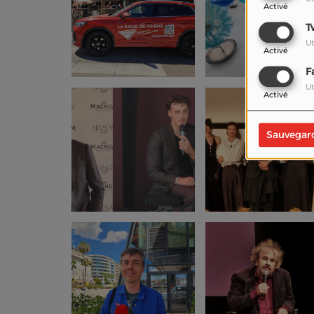
Activé
T
Ut
Activé
F
Ut
Activé
Sauvegar