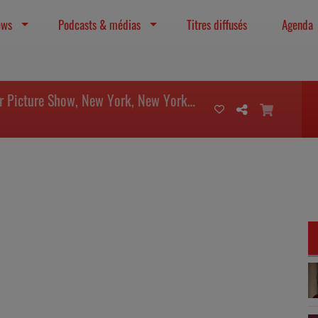
ews
Podcasts & médias
Titres diffusés
Agenda
The Rose, Cabaret, The Rocky Horror Picture Show, New York, New York, Mélodie pour un tueur, HAIR