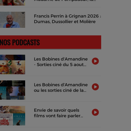
musique des mots et un rêve
de cinéma en costume
Francis Perrin à Grignan 2026 :
Dumas, Dussollier et Molière
NOS PODCASTS
Les Bobines d'Amandine
- Sorties ciné du 5 aout
2026
Les Bobines d'Amandine
ou les sorties ciné de la
semaine !
Envie de savoir quels
films vont faire parler
d'eux cette semaine ?