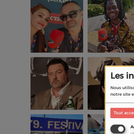
Les i
Nous utilis
notre site 
Tout acce
A
Ut