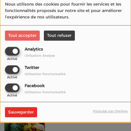
Nous utilisons des cookies pour fournir les services et les
"Compatible" un film
fonctionnalités proposés sur notre site et pour améliorer
sur la tolérance entre
l'expérience de nos utilisateurs.
religions
Question de la radio
Tout accepter
Tout refuser
du cinéma à Valérie
Lemercier , film "Aline"
Analytics
Utilisation: Analyse
Activé
Twitter
Pierre-Emmanuel Le
Utilisation: Fonctionnalité
Goff a créé "la salle
Activé
virtuelle"
Facebook
Utilisation: Fonctionnalité
Activé
Chronique de Cannes
Propulsé par Orejime
Sauvegarder
2021: ANNETTE de
Léos Carax