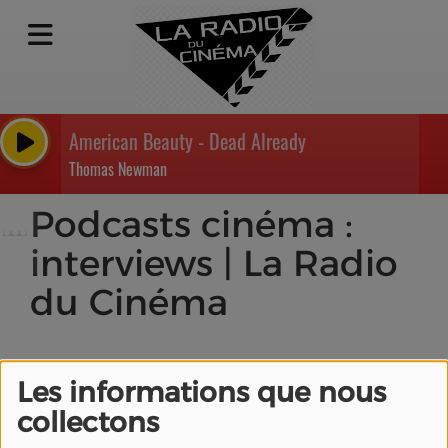
American Beauty - Dead Already
Thomas Newman
Podcasts cinéma :
interviews | La Radio
du Cinéma
Les informations que nous
collectons
Patrick Attali ,
réalisateur de