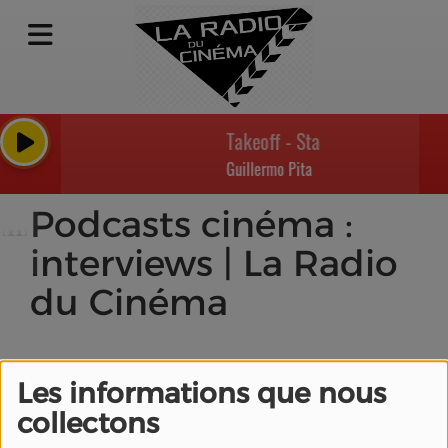
Takeoff - Star City (Apple Orig
Guillermo Pita
Podcasts cinéma :
interviews | La Radio
du Cinéma
Les informations que nous
collectons
Exemple programme
télé made in "Radio du