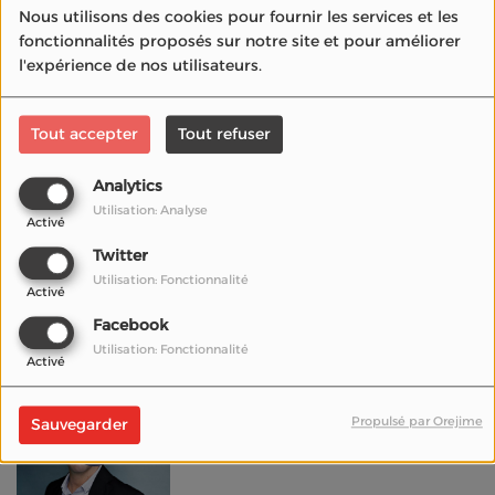
Nous utilisons des cookies pour fournir les services et les
cinéma"
fonctionnalités proposés sur notre site et pour améliorer
l'expérience de nos utilisateurs.
DARKLIGHT CONTENT:
Tout accepter
Tout refuser
Le premier studio de
création français de
Analytics
contenus horrifiques
Utilisation: Analyse
Activé
Twitter
Eloi Ragot,
Utilisation: Fonctionnalité
compositeur de la
Activé
bande originale de la
Facebook
série INVISIBLE
Utilisation: Fonctionnalité
Activé
Interview de Boris
Propulsé par Orejime
Sauvegarder
Duchesnay, directeur
général adjoint OCS