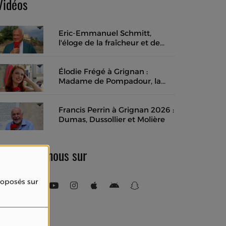
Vidéos
Eric-Emmanuel Schmitt,
l'éloge de la fraîcheur et de
l'instant présent
Élodie Frégé à Grignan :
Madame de Pompadour, la
musique des mots et un rêve
de cinéma en costume
Francis Perrin à Grignan 2026 :
Dumas, Dussollier et Molière
Retrouvez-nous sur
proposés sur