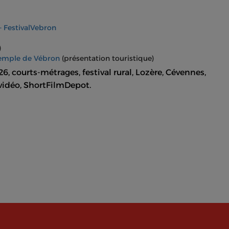
 FestivalVebron
)
emple de Vébron
(présentation touristique)
6, courts-métrages, festival rural, Lozère, Cévennes,
 vidéo, ShortFilmDepot.