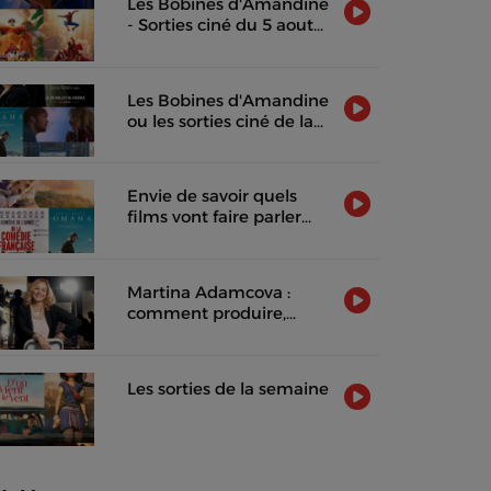
Les Bobines d'Amandine
- Sorties ciné du 5 aout
2026
Les Bobines d'Amandine
ou les sorties ciné de la
semaine !
Envie de savoir quels
films vont faire parler
d'eux cette semaine ?
Martina Adamcova :
comment produire,
distribuer et rentabiliser
un film indépendant
Les sorties de la semaine