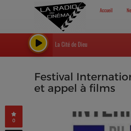
Accueil
N
La Cité de Dieu
Festival Internati
et appel à films
0