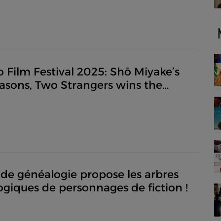
s )... en attendant le retour de
m !
 Film Festival 2025: Shō Miyake’s
asons, Two Strangers wins the
Leopard (article en anglais,
 et italien)
 de généalogie propose les arbres
giques de personnages de fiction !