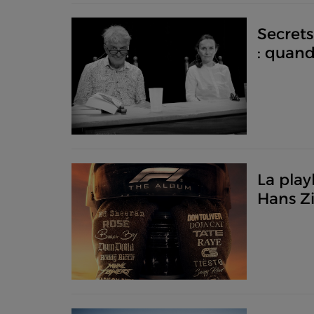
Secrets
: quand
La play
Hans Zi
étoiles