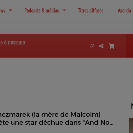
ews
Podcasts & médias
Titres diffusés
Agenda
e è nessuno
aczmarek (la mère de Malcolm)
rète une star déchue dans "And Now
e Down" (Et maintenant, je