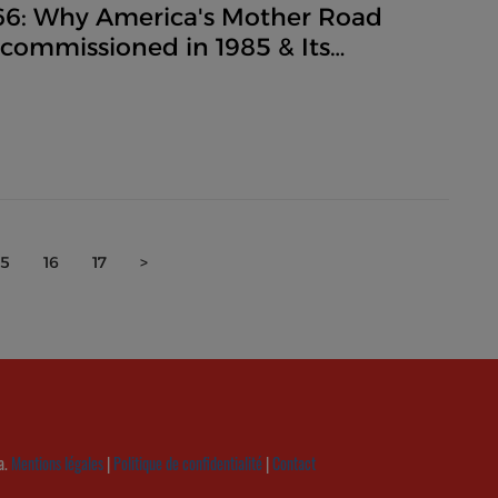
66: Why America's Mother Road
commissioned in 1985 & Its
ng Legacy
15
16
17
>
a.
Mentions légales
|
Politique de confidentialité
|
Contact