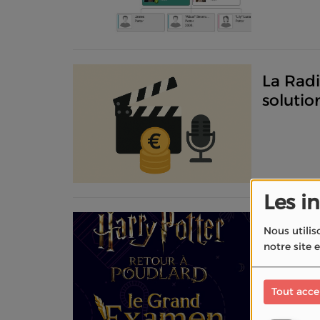
La Rad
solutio
Les i
Harry P
Nous utilis
Retour 
notre site 
France
Tout acce