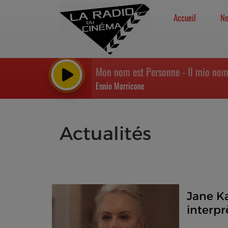
Accueil
N
Mon nom est Personne - Il mio nom
Ennio Morricone
Actualités
Jane K
interp
I Lay M