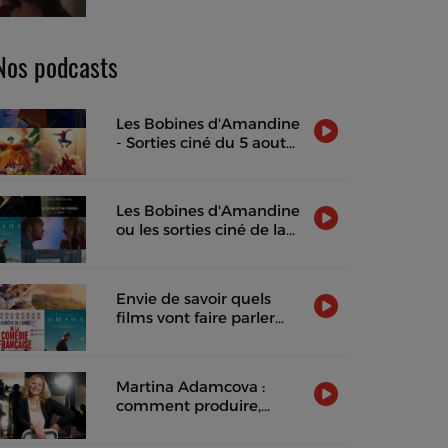
d’Audible, attendu le 3
septembre 2026
Nos podcasts
Les Bobines d'Amandine
- Sorties ciné du 5 aout
2026
Les Bobines d'Amandine
ou les sorties ciné de la
semaine !
Envie de savoir quels
films vont faire parler
d'eux cette semaine ?
Martina Adamcova :
comment produire,
distribuer et rentabiliser
un film indépendant