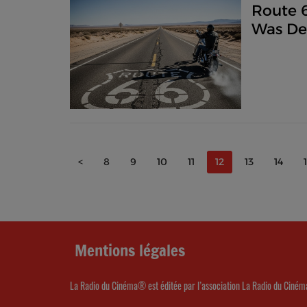
Route 
Was De
Enduri
<
8
9
10
11
12
13
14
Mentions légales
La Radio du Cinéma® est éditée par l’association La Radio du Ciném