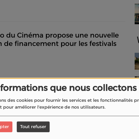
io du Cinéma propose une nouvelle
n de financement pour les festivals
nformations que nous collectons
otter : le “Grand Examen” de
ons des cookies pour fournir les services et les fonctionnalités 
à Poudlard et en ligne partout en
et pour améliorer l'expérience de nos utilisateurs.
pter
Tout refuser