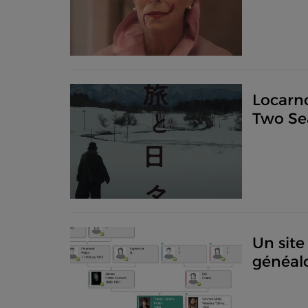
m’endor
Malcol
Locarno
Two Se
Golden 
français
Un site
généalo